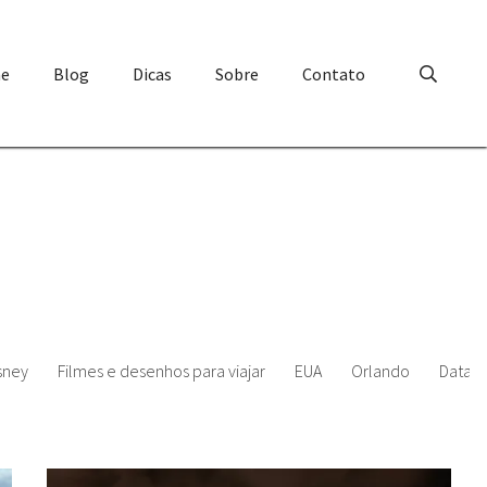
e
Blog
Dicas
Sobre
Contato
sney
Filmes e desenhos para viajar
EUA
Orlando
Datas 