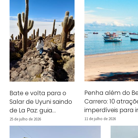
Penha além do B
Bate e volta para o
Carrero: 10 atraçõ
Salar de Uyuni saindo
imperdíveis para i
de La Paz: guia
no seu roteiro
completo + dicas
11 de julho de 2026
25 de julho de 2026