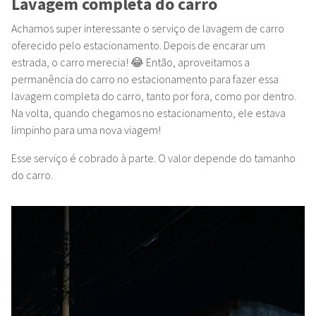
Lavagem completa do carro
Achamos super interessante o serviço de lavagem de carro
oferecido pelo estacionamento. Depois de encarar um
estrada, o carro merecia! 😂 Então, aproveitamos a
permanência do carro no estacionamento para fazer essa
lavagem completa do carro, tanto por fora, como por dentro.
Na volta, quando chegamos no estacionamento, ele estava
limpinho para uma nova viagem!
Esse serviço é cobrado à parte. O valor depende do tamanho
do carro.