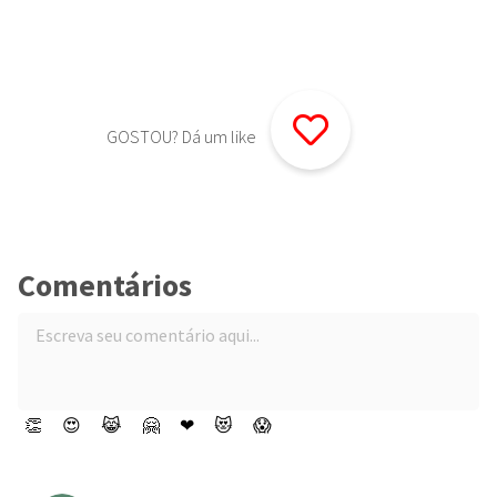
GOSTOU? Dá um like
Comentários
👏
😍
😹
🤗
❤
😻
😱