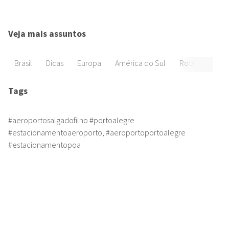
Veja mais assuntos
Brasil
Dicas
Europa
América do Sul
Roteiros
Di
Tags
#aeroportosalgadofilho #portoalegre
#estacionamentoaeroporto,
#aeroportoportoalegre
#estacionamentopoa