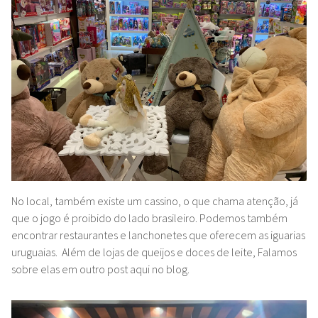
No local, também existe um cassino, o que chama atenção, já
que o jogo é proibido do lado brasileiro. Podemos também
encontrar restaurantes e lanchonetes que oferecem as iguarias
uruguaias. Além de lojas de queijos e doces de leite, Falamos
sobre elas em outro post aqui no blog.