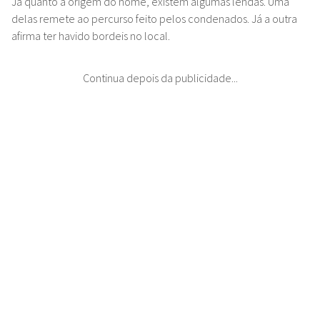
Já quanto à origem do nome, existem algumas lendas. Uma
delas remete ao percurso feito pelos condenados. Já a outra
afirma ter havido bordeis no local.
Continua depois da publicidade...