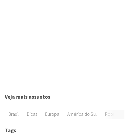
Veja mais assuntos
Brasil
Dicas
Europa
América do Sul
Roteiros
Di
Tags