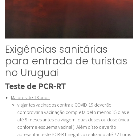
Exigências sanitárias
para entrada de turistas
no Uruguai
Teste de PCR-RT
Maiores de 18 anos:
viajantes vacinados contra a COVID-19 deverão
comprovar a vacinação completa pelo menos 15 dias e
até 9 meses antes da viagem (duas doses ou dose única
conforme esquema vacinal ). Além disso deverão
apresentar teste PCR-RT negativo realizado até 72 horas