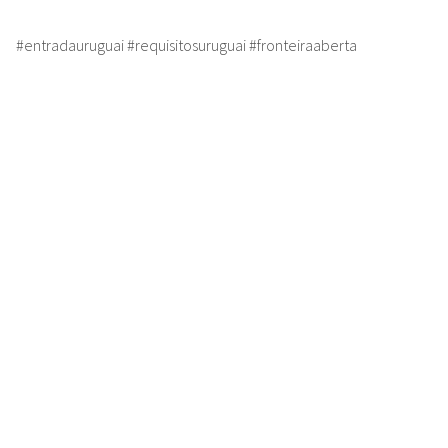
#entradauruguai #requisitosuruguai #fronteiraaberta