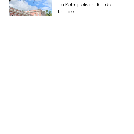
em Petrópolis no Rio de
Janeiro
12 de maio de 2020
Mirante Pedra do Telégrafo
é seguro com crianças?
07 de abril de 2020
Onde começa o Brasil?
Conheça o Oiapoque!
07 de abril de 2020