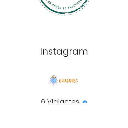
Instagram
6 Viajantes
@6viajantes
20841
seguidores