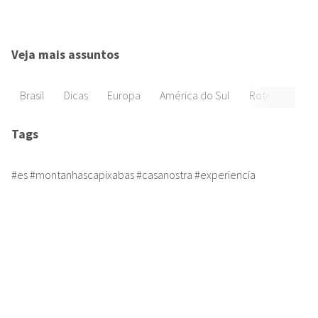
Veja mais assuntos
Brasil
Dicas
Europa
América do Sul
Roteiros
Di
Tags
#es #montanhascapixabas #casanostra #experiencia