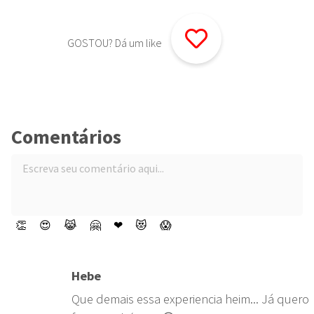
GOSTOU? Dá um like
Comentários
👏
😍
😹
🤗
❤
😻
😱
Hebe
Que demais essa experiencia heim... Já quero