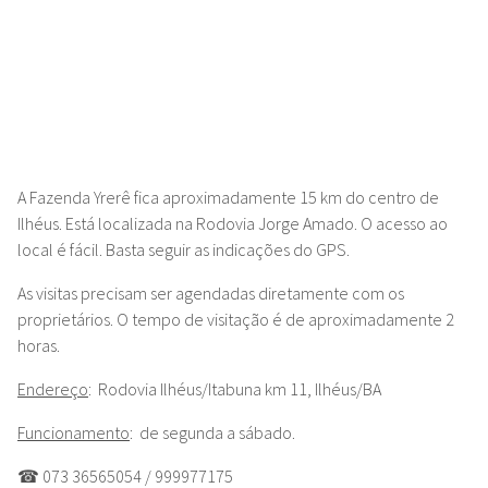
A Fazenda Yrerê fica aproximadamente 15 km do centro de
Ilhéus. Está localizada na Rodovia Jorge Amado. O acesso ao
local é fácil. Basta seguir as indicações do GPS.
As visitas precisam ser agendadas diretamente com os
proprietários. O tempo de visitação é de aproximadamente 2
horas.
Endereço
:
Rodovia Ilhéus/Itabuna km 11, Ilhéus/BA
Funcionamento
: de segunda a sábado.
☎ 0️73 36565054 / 999977175