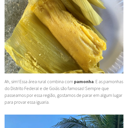
Ah, sim! Essa área rural combina com
pamonha
. E as pamonhas
do Distrito Federal e
de Goiás são famosas! Sempre que
passeamos por essa região, gostamos de parar em algum lugar
para provar essa iguaria.