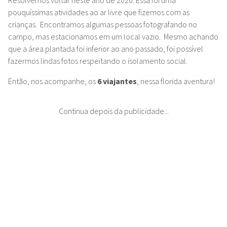
Resolvemos voltar neste ano de 2020. Essa foi uma
pouquíssimas atividades ao ar livre que fizemos com as
crianças. Encontramos algumas pessoas fotografando no
campo, mas estacionamos em um local vazio. Mesmo achando
que a área plantada foi inferior ao ano passado, foi possível
fazermos lindas fotos respeitando o isolamento social.
Então, nos acompanhe, os
6 viajantes
, nessa florida aventura!
Continua depois da publicidade...