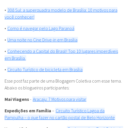
•
Uma noite no Cine Drive-in em Brasília
•
Conhecendo a Capital do Brasil! Top 10 lugares imperdíveis
em Brasília.
•
Circuito Turístico de bicicleta em Brasília
Esse post faz parte de uma Blogagem Coletiva com esse tema.
Abaixo os blogueiros participantes:
Mai Viagens
-
Aracaju: 7 Motivos para visitar
Expedições em Família
–
Circuito Turístico Lagoa da
Pampulha – o que fazer no cartão postal de Belo Horizonte
Vamos Viajar pra onde agora
-
Conhecendo o Real Gabinete
Português
Viajante Econômica
-
Baixada Santista: o que fazer em São
Vicente