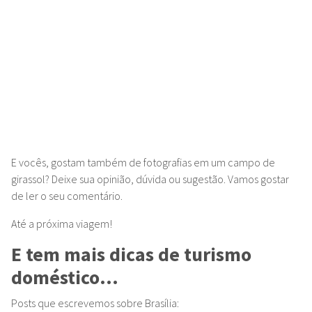
E vocês, gostam também de fotografias em um campo de
girassol? Deixe sua opinião, dúvida ou sugestão. Vamos gostar
de ler o seu comentário.
Até a próxima viagem!
E tem mais dicas de turismo
doméstico...
Posts que escrevemos sobre Brasília:
•
308 Sul: a superquadra modelo de Brasília: 10 motivos para
você conhecer!
•
Como é navegar pelo Lago Paranoá