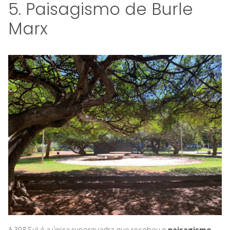
5. Paisagismo de Burle
Marx
A 308 Sul é a única superquadra que recebeu o
paisagismo