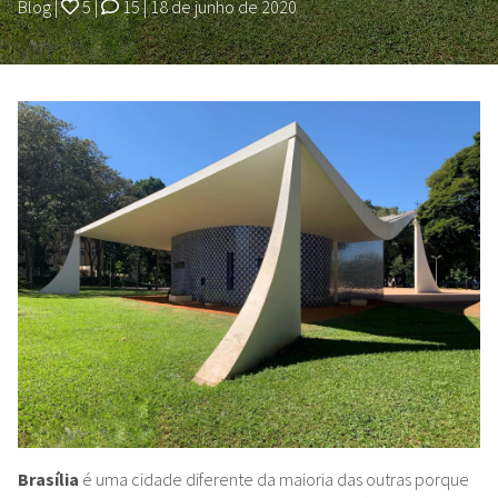
Blog
|
5
|
15
|
18 de junho de 2020
Brasília
é uma cidade diferente da maioria das outras porque