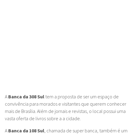
A
Banca da 308 Sul
tem a proposta de ser um espaço de
convivência para morados e visitantes que querem conhecer
mais de Brasília. Além de jornais e revistas, o local possui uma
vasta oferta de livros sobre a a cidade.
A
Banca da 108 Sul
, chamada de super banca, também é um
espaço cultural e de convivência para os moradores e
visitantes.