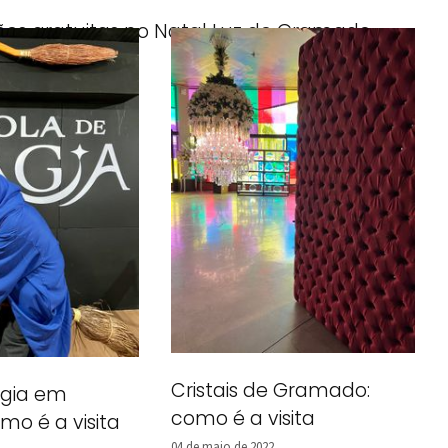
ões gratuitas no Natal Luz de Gramado
mbro de 2022
Cristais de Gramado:
agia em
como é a visita
o é a visita
04 de maio de 2022