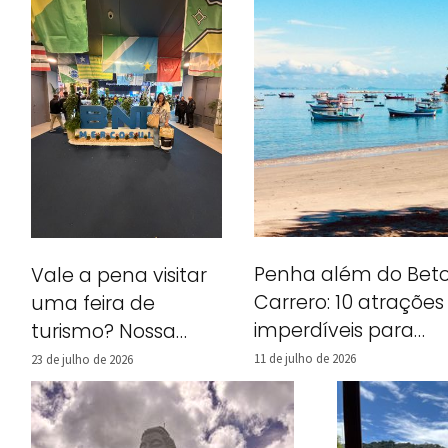
Penha além do Bet
Vale a pena visitar
Carrero: 10 atrações
uma feira de
imperdíveis para
turismo? Nossa
incluir no seu roteiro
experiência na BNT
11 de julho de 2026
23 de julho de 2026
Mercosul