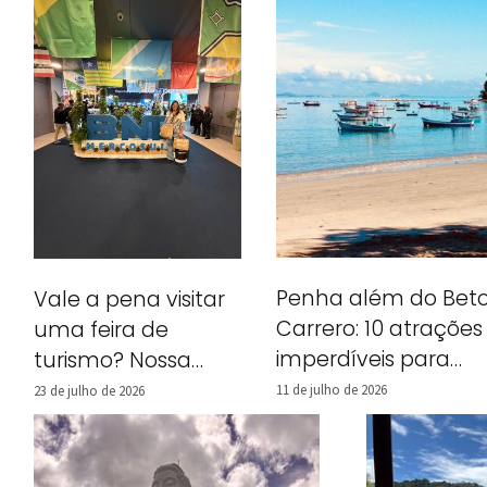
Penha além do Bet
Vale a pena visitar
Carrero: 10 atrações
uma feira de
imperdíveis para
turismo? Nossa
incluir no seu roteiro
experiência na BNT
11 de julho de 2026
23 de julho de 2026
Mercosul