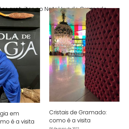
ões gratuitas no Natal Luz de Gramado
mbro de 2022
Cristais de Gramado:
agia em
como é a visita
o é a visita
04 de maio de 2022