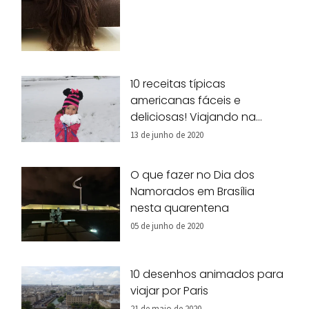
10 receitas típicas
americanas fáceis e
deliciosas! Viajando na
nossa cozinha!
13 de junho de 2020
O que fazer no Dia dos
Namorados em Brasília
nesta quarentena
05 de junho de 2020
10 desenhos animados para
viajar por Paris
21 de maio de 2020