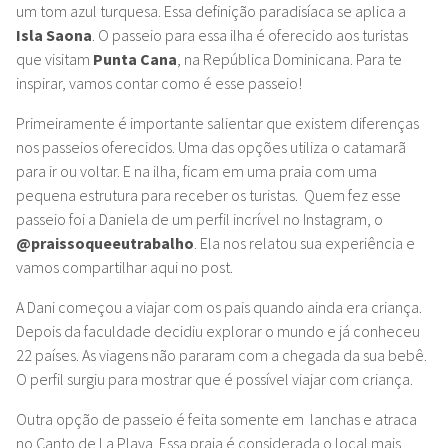
um tom azul turquesa.
Essa definição paradisíaca se aplica a
Isla Saona
. O passeio para essa ilha é oferecido aos turistas
que visitam
Punta Cana
, na República Dominicana. Para te
inspirar, vamos contar como é esse passeio!
Primeiramente é importante salientar que existem diferenças
nos passeios oferecidos. Uma das opções utiliza o catamarã
para ir ou voltar. E na ilha, ficam em uma praia com uma
pequena estrutura para receber os turistas.
Quem fez esse
passeio foi a Daniela de um perfil incrível no Instagram, o
@praissoqueeutrabalho
. Ela nos relatou sua experiência e
vamos compartilhar aqui no post.
A Dani começou a viajar com os pais quando ainda era criança.
Depois da faculdade decidiu explorar o mundo e já conheceu
22 países. As viagens não pararam com a chegada da sua bebê.
O perfil surgiu para mostrar que é possível viajar com criança.
Outra opção de passeio é feita somente em lanchas e atraca
no Canto de La Playa. Essa praia é considerada o local mais