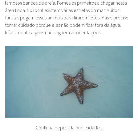
famosos bancos de areia. Fomos os primeiros a chegar nessa
área linda. No local existem várias estrelas do mar. Muitos
turistas pegam esses animais para tirarem fotos. Mas é preciso
tomar cuidado porque elas não podem ficar fora da água.
Infelizmente alguns não seguem as orientações.
Continua depois da publicidade...