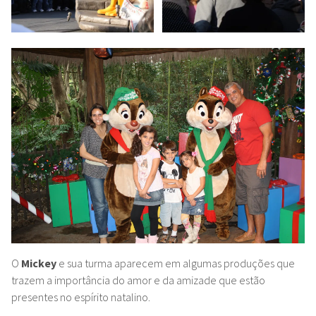
O
Mickey
e sua turma aparecem em algumas produções que
trazem a importância do amor e da
amizade que estão
presentes no espírito natalino.