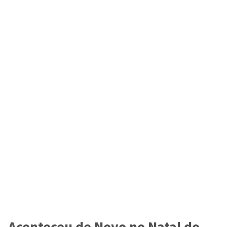
Aconteceu de Novo no Natal do