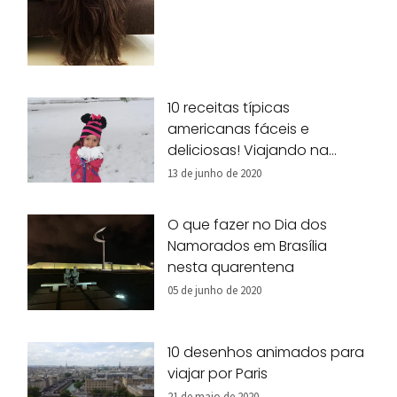
10 receitas típicas
americanas fáceis e
deliciosas! Viajando na
nossa cozinha!
13 de junho de 2020
O que fazer no Dia dos
Namorados em Brasília
nesta quarentena
05 de junho de 2020
10 desenhos animados para
viajar por Paris
21 de maio de 2020