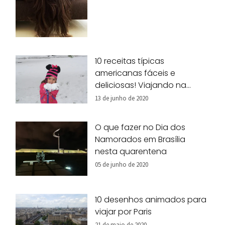
10 receitas típicas
americanas fáceis e
deliciosas! Viajando na
nossa cozinha!
13 de junho de 2020
O que fazer no Dia dos
Namorados em Brasília
nesta quarentena
05 de junho de 2020
10 desenhos animados para
viajar por Paris
21 de maio de 2020