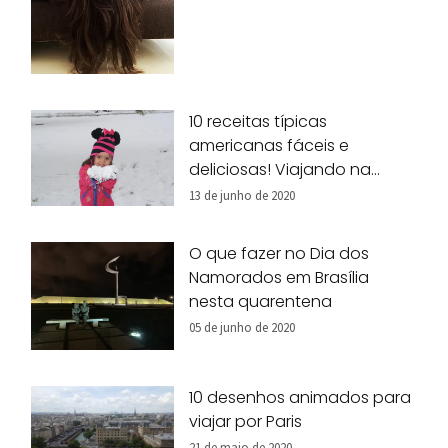
10 receitas típicas
americanas fáceis e
deliciosas! Viajando na
nossa cozinha!
13 de junho de 2020
O que fazer no Dia dos
Namorados em Brasília
nesta quarentena
05 de junho de 2020
10 desenhos animados para
viajar por Paris
21 de maio de 2020