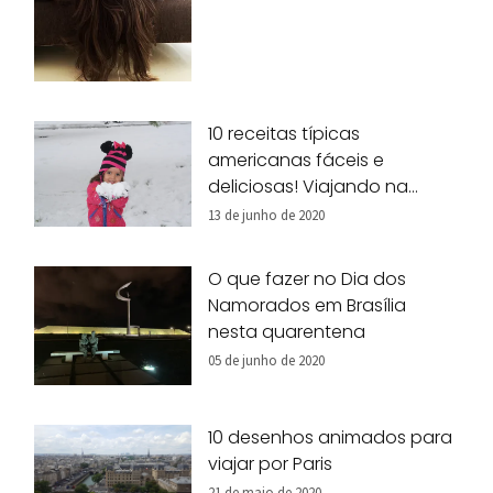
10 receitas típicas
americanas fáceis e
deliciosas! Viajando na
nossa cozinha!
13 de junho de 2020
O que fazer no Dia dos
Namorados em Brasília
nesta quarentena
05 de junho de 2020
10 desenhos animados para
viajar por Paris
21 de maio de 2020