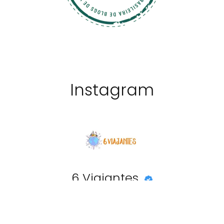
Instagram
6 Viajantes
@6viajantes
20892
seguidores