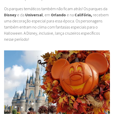
Os parques temáticos também não ficam atrás! Os parques da
Disney
e da
Universal
, em
Orlando
e na
Califória,
recebem
uma decoração especial para essa época. Os personagens
também entram no clima com fantasias especiais para o
Halloween. A Disney, inclusive, lança cruzeiros específicos
nesse período!