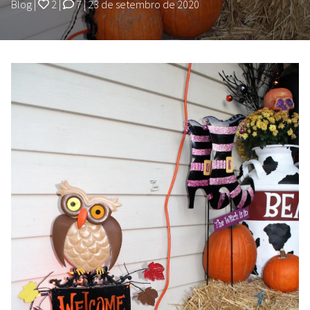
Blog
|
2
|
7
|
23 de setembro de 2020