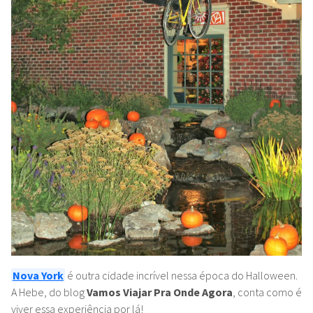
Nova York
é outra cidade incrível nessa época do Halloween.
A Hebe, do blog
Vamos Viajar Pra Onde Agora
, conta como é
viver essa experiência por lá!