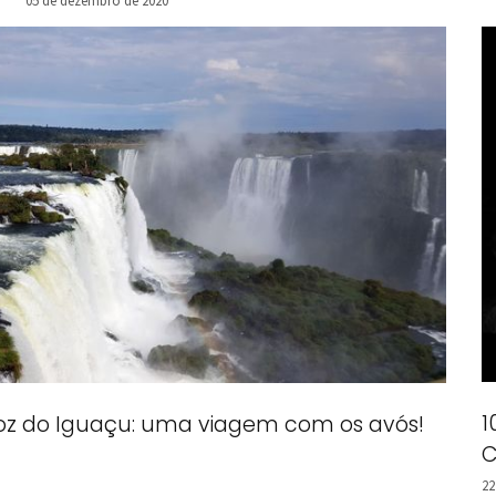
05 de dezembro de 2020
1
oz do Iguaçu: uma viagem com os avós!
C
22