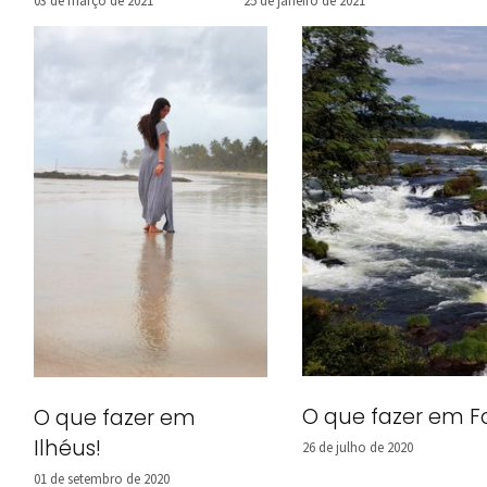
do Livramento
03 de março de 2021
25 de janeiro de 2021
O que fazer em F
O que fazer em
Ilhéus!
26 de julho de 2020
01 de setembro de 2020