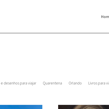
Hom
 e desenhos para viajar
Quarentena
Orlando
Livros para vi