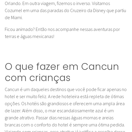
Orlando. Em outra viagem, fizemos o inverso. Visitamos
Cozumel em uma das paradas do Cruzeiro da Disney que partiu
de Miami.
Ficou animado? Então nos acompanhe nessas aventuras por
terras e águas mexicanas!
O que fazer em Cancun
com crianças
Cancun é um daqueles destinos que você pode ficar apenas no
hotel e ser muito feliz. A rede hoteleira está repleta de ótimas
opções. Os hotéis são grandiosos e oferecem uma ampla área
de lazer. Além disso, o mar escandalosamente azul é um
grande atrativo. Passar dias nessas águas mornas e areias
brancas com o conforto do hotel é sempre uma ótima pedida.
Viajando com crianças, esse atrativo já justifica a escolha desse