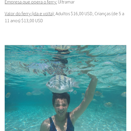
Empresa que opera o ferry:
Ultramar
Valor do ferry (ida e volta):
Adultos $16,00 USD, Crianças (de 5 a
11 anos) $13,00 USD