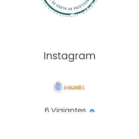
Instagram
6 Viajantes
@6viajantes
20892
seguidores