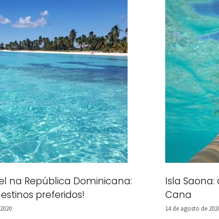
el na República Dominicana:
Isla Saona:
stinos preferidos!
Cana
 2020
14 de agosto de 202