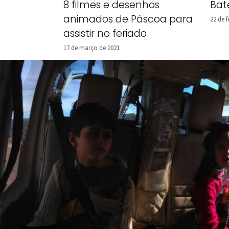
Bat
8 filmes e desenhos
animados de Páscoa para
22 de f
assistir no feriado
17 de março de 2021