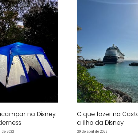
campar na Disney:
O que fazer na Cast
lderness
a Ilha da Disney
 de 2022
29 de abril de 2022