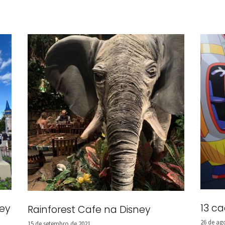
13 c
ney
Rainforest Cafe na Disney
26 de ag
15 de setembro de 2021