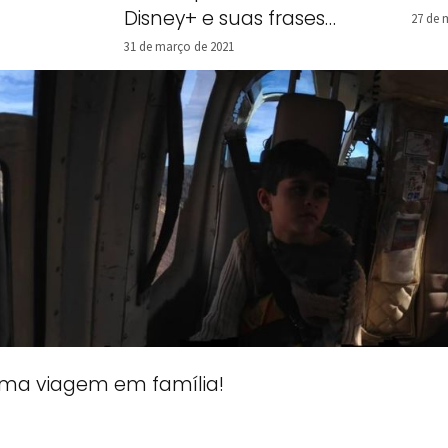
Disney+ e suas frases
27 de 
marcantes
31 de março de 2021
 uma viagem em família!