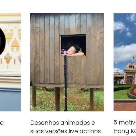
5 motivo
Desenhos animados e
da
Hong K
suas versões live actions