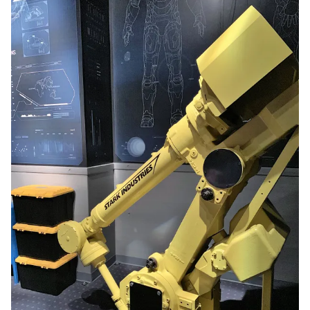
Existe um tração virtual onde o visitante se transforma no
Homem de Ferro
na área dedicada às criações
Stark.
A fila
não era muito grande mas achamos a atração um pouco
infantil. Então não entramos!