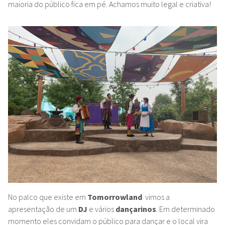
maioria do público fica em pé. Achamos muito legal e criativa!
No palco que existe em
Tomorrowland
vimos a
apresentação de um
DJ
e vários
dançarinos
. Em determinado
momento eles convidam o público para dançar e o local vira