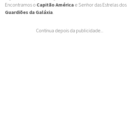
Na área
Gardens of Imagination
existe um pavilhão fechado
dedicado ao
Universo Marvel
. No local podemos encontrar
alguns heróis que interagem e tiram fotos com os fãs.
Encontramos o
Capitão América
e Senhor das Estrelas
dos
Guardiões da Galáxia
.
Continua depois da publicidade...