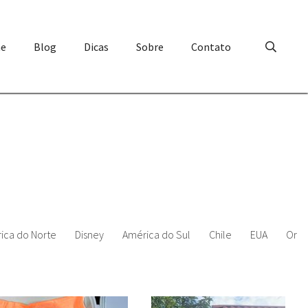
e
Blog
Dicas
Sobre
Contato
ica do Norte
Disney
América do Sul
Chile
EUA
Orla