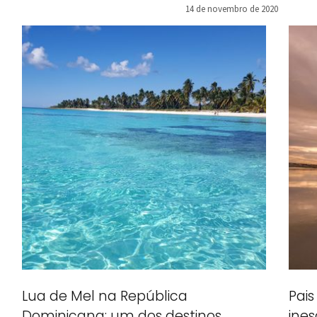
Disney e a Universa
14 de novembro de 2020
Pais
Lua de Mel na República
ine
Dominicana: um dos destinos