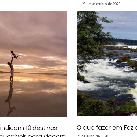
l
Como foi o Trick or
23 de setembro de 2020
Treats!
O que fazer em Foz
 indicam 10 destinos
squecíveis para viagem
26 de julho de 2020