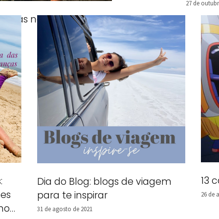
27 de outubr
atuitas no Natal Luz de Gramado
22
13 
:
Dia do Blog: blogs de viagem
tes
para te inspirar
26 de 
no
31 de agosto de 2021