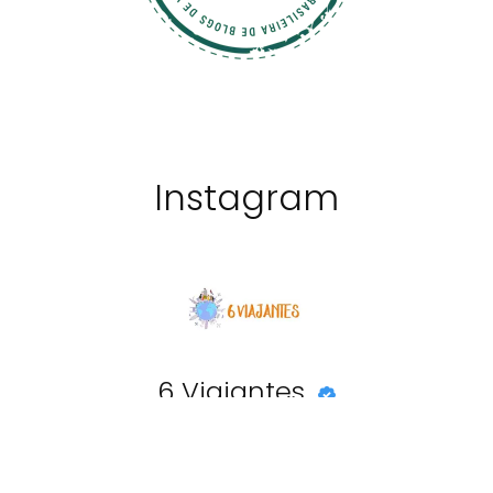
Instagram
6 Viajantes
@6viajantes
20892
seguidores