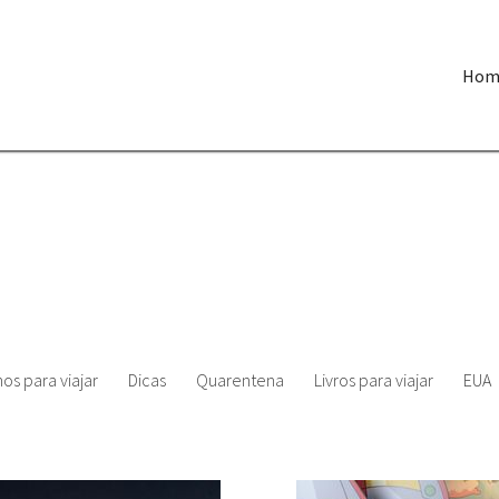
Hom
os para viajar
Dicas
Quarentena
Livros para viajar
EUA