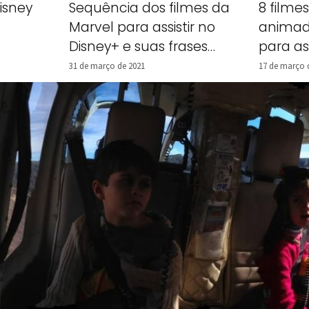
isney
Sequência dos filmes da
8 filme
Marvel para assistir no
animad
Disney+ e suas frases
para ass
marcantes
31 de março de 2021
17 de março 