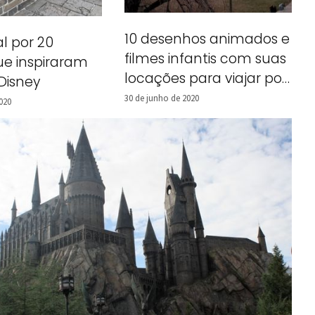
10 desenhos animados e
al por 20
filmes infantis com suas
ue inspiraram
locações para viajar por
Disney
Nova York!
30 de junho de 2020
020