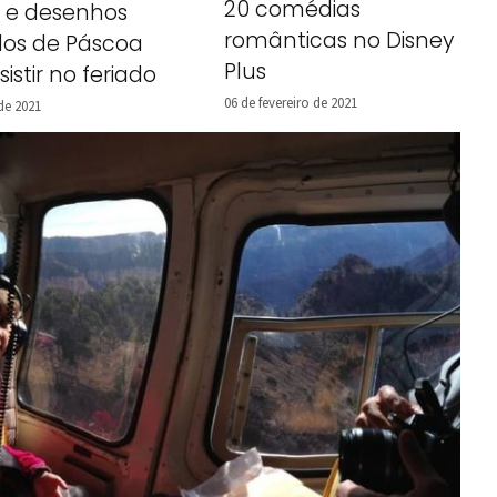
20 comédias
s e desenhos
românticas no Disney
os de Páscoa
Plus
istir no feriado
06 de fevereiro de 2021
de 2021