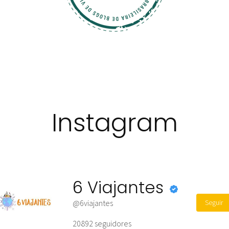
Instagram
6 Viajantes
Seguir
@6viajantes
20892
seguidores