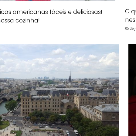
O q
picas americanas fáceis e deliciosas!
nes
nossa cozinha!
05 de 