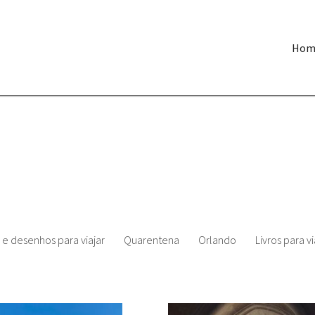
Hom
 e desenhos para viajar
Quarentena
Orlando
Livros para vi