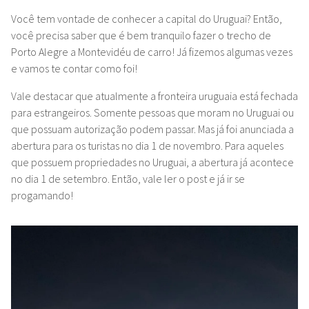
Você tem vontade de conhecer a capital do Uruguai? Então,
você precisa saber que é bem tranquilo fazer o trecho de
Porto Alegre a Montevidéu de carro! Já fizemos algumas vezes
e vamos te contar como foi!
Vale destacar que atualmente a fronteira uruguaia está fechada
para estrangeiros. Somente pessoas que moram no Uruguai ou
que possuam autorização podem passar. Mas já foi anunciada a
abertura para os turistas no dia 1 de novembro. Para aqueles
que possuem propriedades no Uruguai, a abertura já acontece
no dia 1 de setembro. Então, vale ler o post e já ir se
progamando!