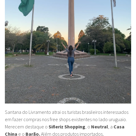
Santana do Livramento atrai os turistas brasileiros interessados
em fazer compras nos free shops existentes no lado uruguaio.
Merecem destaque o
Siñeriz Shopping
, o
Neutral
, a
Casa
China
e o
Barão.
Além dos produtos importados,