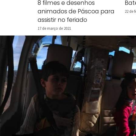
Bat
8 filmes e desenhos
animados de Páscoa para
22 de f
assistir no feriado
17 de março de 2021