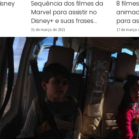
isney
Sequência dos filmes da
8 filme
Marvel para assistir no
animad
Disney+ e suas frases
para ass
marcantes
31 de março de 2021
17 de março 