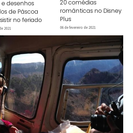
20 comédias
s e desenhos
românticas no Disney
os de Páscoa
Plus
istir no feriado
06 de fevereiro de 2021
de 2021