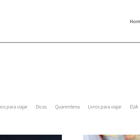
Hom
os para viajar
Dicas
Quarentena
Livros para viajar
EUA