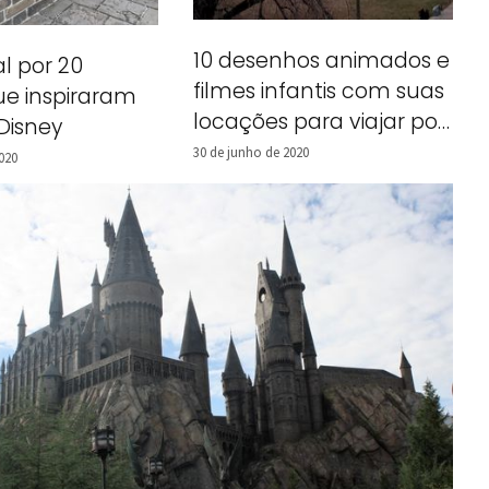
10 desenhos animados e
al por 20
filmes infantis com suas
ue inspiraram
locações para viajar por
Disney
Nova York!
30 de junho de 2020
020