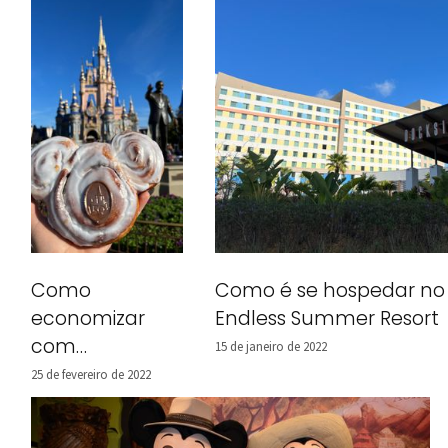
Como é se hospedar no U
Como
Endless Summer Resort
economizar
com
15 de janeiro de 2022
alimentação
25 de fevereiro de 2022
na Disney