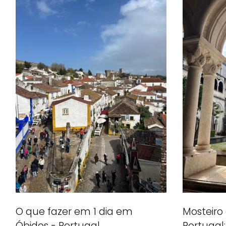
O que fazer em 1 dia em
Mosteiro
Óbidos - Portugal
Portugal: