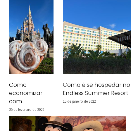
Como é se hospedar no U
Como
Endless Summer Resort
economizar
com
15 de janeiro de 2022
alimentação
25 de fevereiro de 2022
na Disney