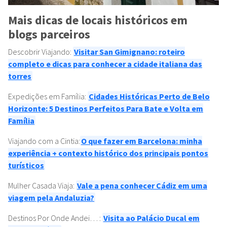
Mais dicas de locais históricos em
blogs parceiros
Descobrir Viajando:
Visitar San Gimignano: roteiro
completo e dicas para conhecer a cidade italiana das
torres
Expedições em Família:
Cidades Históricas Perto de Belo
Horizonte: 5 Destinos Perfeitos Para Bate e Volta em
Família
Viajando com a Cintia:
O que fazer em Barcelona: minha
experiência + contexto histórico dos principais pontos
turísticos
Mulher Casada Viaja:
Vale a pena conhecer Cádiz em uma
viagem pela Andaluzia?
Destinos Por Onde Andei… :
Visita ao Palácio Ducal em