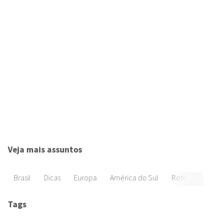
Veja mais assuntos
Brasil
Dicas
Europa
América do Sul
Roteiros
Di
Tags