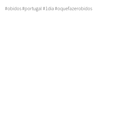
#obidos #portugal #1dia #oquefazerobidos