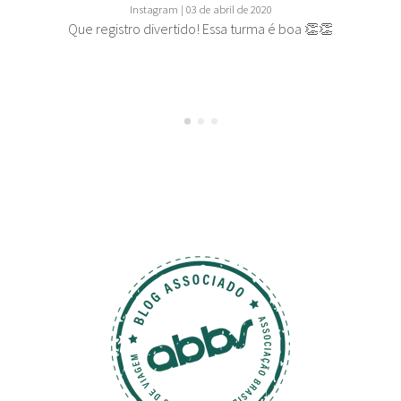
Instagram
|
03 de abril de 2020
Que registro divertido! Essa turma é boa 👏👏