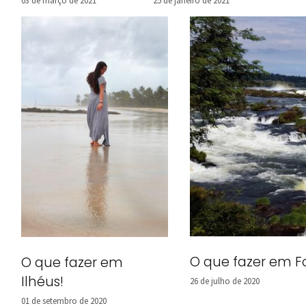
do Livramento
03 de março de 2021
25 de janeiro de 2021
O que fazer em F
O que fazer em
Ilhéus!
26 de julho de 2020
01 de setembro de 2020