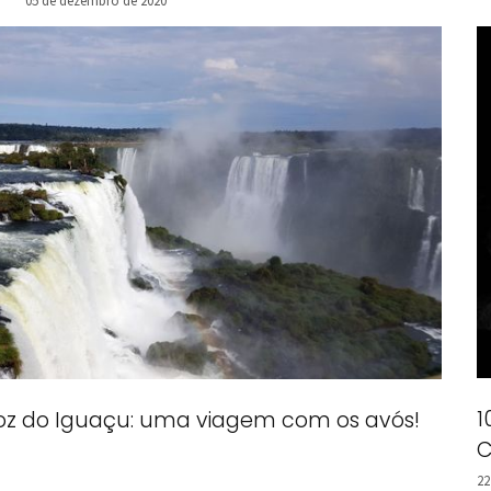
05 de dezembro de 2020
1
oz do Iguaçu: uma viagem com os avós!
C
22