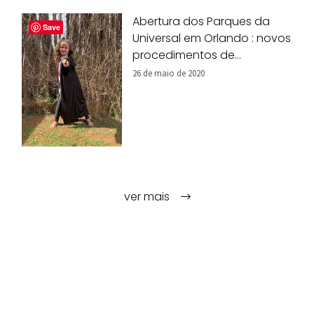
Abertura dos Parques da
Save
Universal em Orlando : novos
procedimentos de
segurança
26 de maio de 2020
ver mais