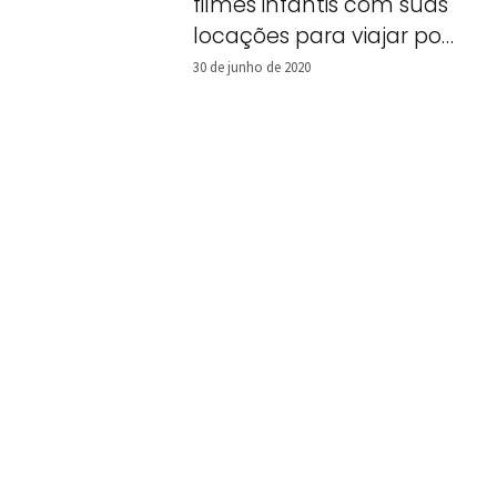
filmes infantis com suas
locações para viajar por
Nova York!
30 de junho de 2020