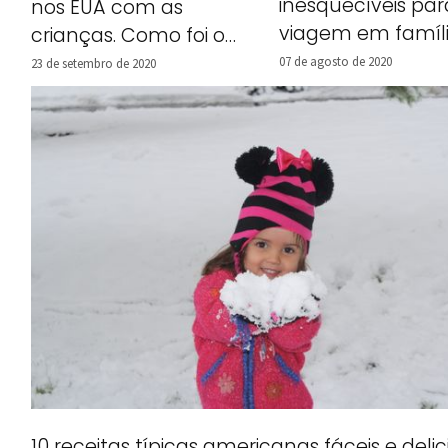
inesquecíveis par
nos EUA com as
viagem em famíli
crianças. Como foi o
Trick or Treats!
07 de agosto de 2020
23 de setembro de 2020
10 receitas típicas americanas fáceis e delic