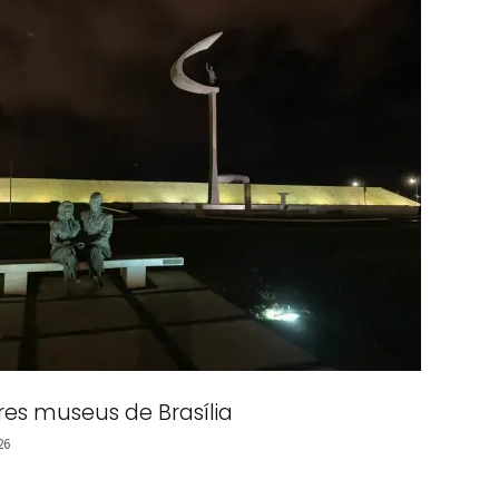
res museus de Brasília
26