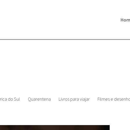
Hom
ica do Sul
Quarentena
Livros para viajar
Filmes e desenhos