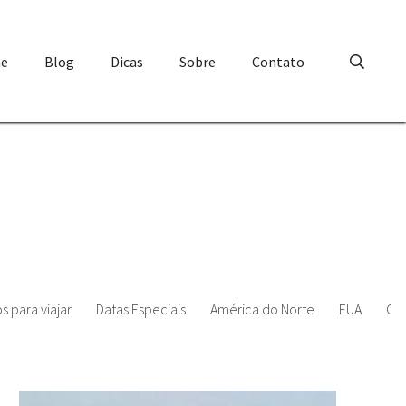
e
Blog
Dicas
Sobre
Contato
 para viajar
Datas Especiais
América do Norte
EUA
Or