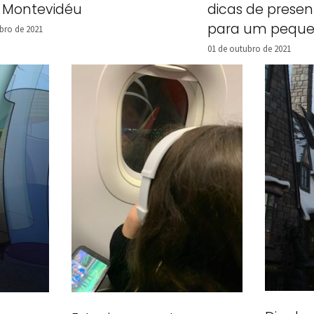
dicas de presen
 Montevidéu
para um pequ
bro de 2021
viajante
01 de outubro de 2021