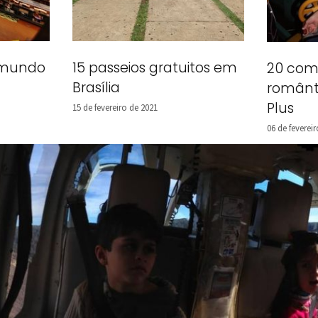
15 passeios gratuitos em
o mundo
20 com
Brasília
românt
Plus
15 de fevereiro de 2021
06 de feverei