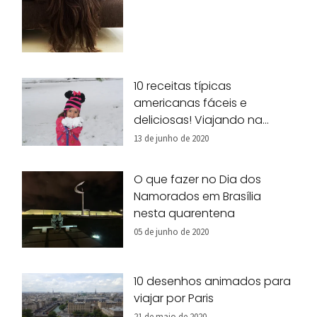
10 receitas típicas
americanas fáceis e
deliciosas! Viajando na
nossa cozinha!
13 de junho de 2020
O que fazer no Dia dos
Namorados em Brasília
nesta quarentena
05 de junho de 2020
10 desenhos animados para
viajar por Paris
21 de maio de 2020