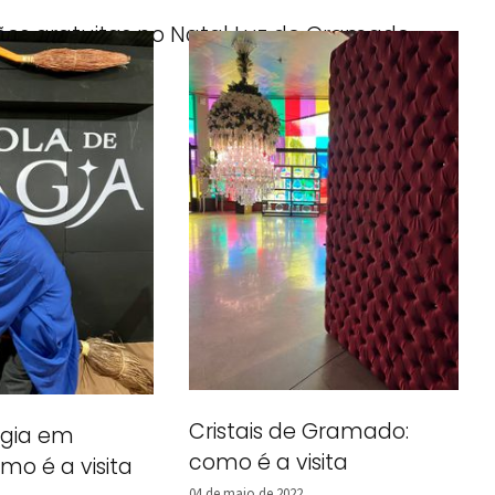
ões gratuitas no Natal Luz de Gramado
mbro de 2022
Cristais de Gramado:
agia em
como é a visita
o é a visita
04 de maio de 2022