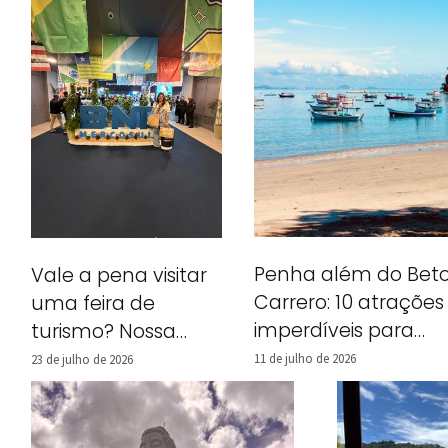
Penha além do Bet
Vale a pena visitar
Carrero: 10 atrações
uma feira de
imperdíveis para
turismo? Nossa
incluir no seu roteiro
experiência na BNT
11 de julho de 2026
23 de julho de 2026
Mercosul