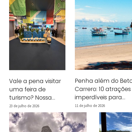
Penha além do Bet
Vale a pena visitar
Carrero: 10 atrações
uma feira de
imperdíveis para
turismo? Nossa
incluir no seu roteiro
experiência na BNT
11 de julho de 2026
23 de julho de 2026
Mercosul