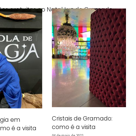
ões gratuitas no Natal Luz de Gramado
mbro de 2022
Cristais de Gramado:
agia em
como é a visita
o é a visita
04 de maio de 2022